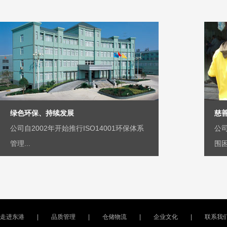
绿色环保、持续发展
慈
公司自2002年开始推行ISO14001环保体系
公
管理...
围困.
走进东港
|
品质管理
|
仓储物流
|
企业文化
|
联系我